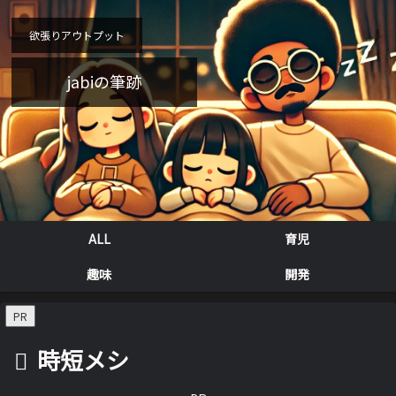
欲張りアウトプット
jabiの筆跡
ALL
育児
趣味
開発
PR
時短メシ