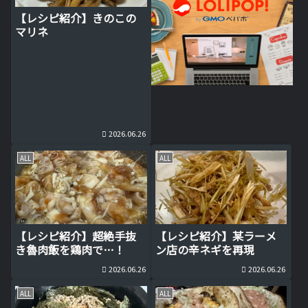
【レシピ紹介】きのこの
マリネ
2026.06.26
ALL
ALL
【レシピ紹介】超絶手抜
【レシピ紹介】某ラーメ
き魯肉飯を鶏肉で…！
ン店の辛ネギを再現
2026.06.26
2026.06.26
ALL
ALL