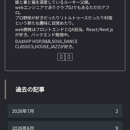
娘と妻と猫を溺愛しているルーキー父親。
webエンジニアでありクラブDJでもあるただのアフ
ロ。
プロ野球が好きだったりリトルトゥースだったり料理
という新たな趣味に目覚めたり。
web開発はフロントエンドとQA担当。React/Next.js
が好き。バックエンド勉強中。
DJはHIP HOP,R&B,SOUL,DANCE
CLASSICS,HOUSE,JAZZが好き。
過去の記事
2026年7月
2
2026年6月
9