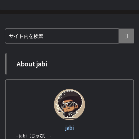
About jabi
jabi
- jabi（じゃび） -