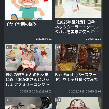
【2025年夏対策】日傘・
イヤイヤ期の悩み
ネッククーラー・クール
タオルを実際に使って分
かった本当に効く暑さ対
2025.09.21
2025.07.29
策
ALL
ALL
最近の娘ちゃんの色々ま
BaseFood（ベースフー
とめ 「おかあさんといっ
ド）を１ヶ月食べてみた
しょ ファミリーコンサー
ト」は実は親向け？
2025.05.20
2025.06.02
2025.05.17
2025.06.09
ALL
ALL