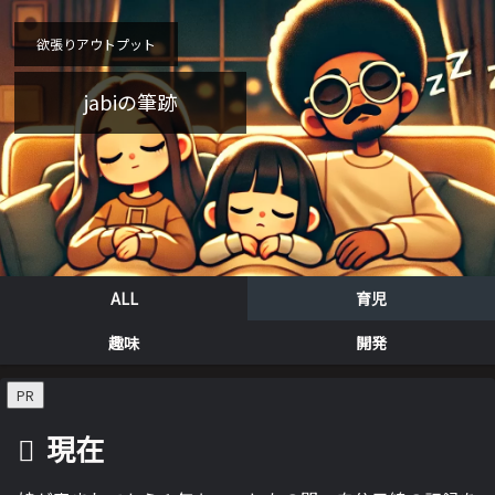
欲張りアウトプット
jabiの筆跡
ALL
育児
趣味
開発
PR
現在