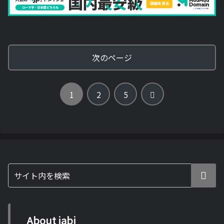
次のページ
次
1
2
5
へ
About jabi