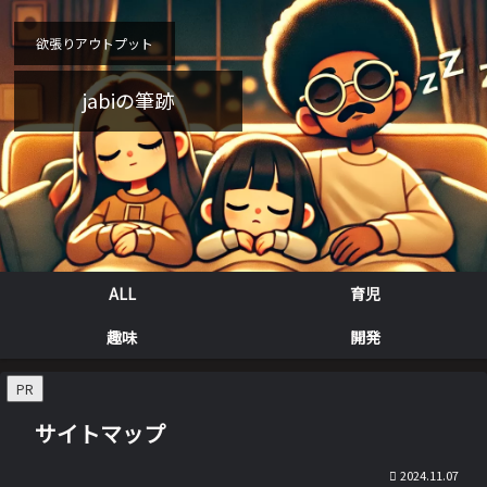
欲張りアウトプット
jabiの筆跡
ALL
育児
趣味
開発
PR
サイトマップ
2024.11.07