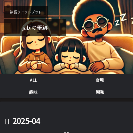
欲張りアウトプット
jabiの筆跡
ALL
育児
趣味
開発
2025-04