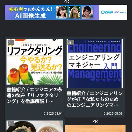
PR
ALL
ALL
書籍紹介 / エンジニアの永
書籍紹介 / エンジニアリン
遠の悩み「リファクタリ
グが好きな私たちのため
ング」を徹底解説！
のエンジニアリングマネ
「Software Design 2025
ジャー入門
年8月号」
2025.08.04
2025.08.03
PR
ALL