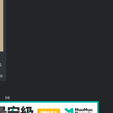
る
05
PR