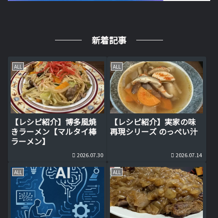
新着記事
ALL
ALL
【レシピ紹介】博多風焼
【レシピ紹介】実家の味
きラーメン【マルタイ棒
再現シリーズ のっぺい汁
ラーメン】
2026.07.30
2026.07.14
ALL
ALL