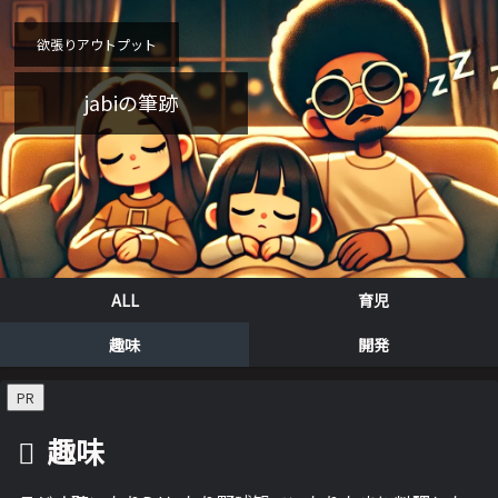
欲張りアウトプット
jabiの筆跡
ALL
育児
趣味
開発
PR
趣味