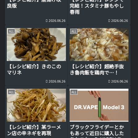
良版
完結！スタミナ豚もやし
春雨
2026.06.26
2026.06.26
ALL
ALL
【レシピ紹介】きのこの
【レシピ紹介】超絶手抜
マリネ
き魯肉飯を鶏肉で…！
2026.06.26
2026.06.26
ALL
ALL
【レシピ紹介】某ラーメ
ブラックフライデーとか
ン店の辛ネギを再現
もあって近日に購入した