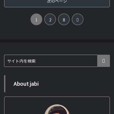
次のページ
次
1
2
8
へ
About jabi