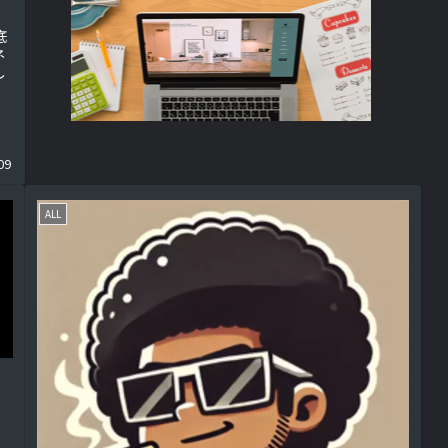
底
ネ
し
線
09
ALL