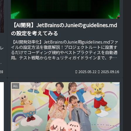
【AI開発】JetBrainsのJunieのguidelines.md
の設定を考えてみる
【AI開発効率化】JetBrainsのJunie用guidelines.mdファ
イルの設定方法を徹底解説！プロジェクトルートに設置す
レ
るだけでコーディング規約やベストプラクティスを自動適
、
用。テスト戦略からセキュリティガイドラインまで、チー
ム開発で統一したコード品質を実現するための設定ファイ
の
ル作成ガイドです。
ベ
28
2025.05.22
2025.09.16
ALL