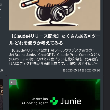
でリ
ら
善
ト
【Claude4リリース記念】たくさんあるAIツー
ル どれを使うか考えてみる
【Claude4リリース記念】AIツールのサブスク選び方！
JetBrains Junie、ChatGPT、Claude Pro、Cursorなど人
気AIツールの使い分けと料金プランを比較検討。開発者向
けAIエディタ連携から画像生成まで、用途別おすすめツー
ルと「サブスク地獄」を避けるための賢い選択方法を考え
16
2025.05.24
2025.09.16
てみます。
ALL