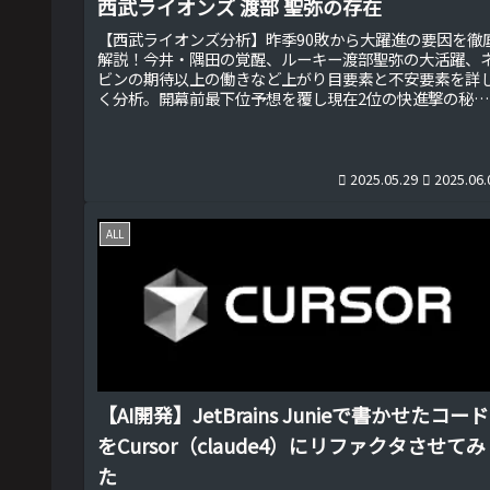
西武ライオンズ 渡部 聖弥の存在
【西武ライオンズ分析】昨季90敗から大躍進の要因を徹
解説！今井・隅田の覚醒、ルーキー渡部聖弥の大活躍、
ビンの期待以上の働きなど上がり目要素と不安要素を詳
く分析。開幕前最下位予想を覆し現在2位の快進撃の秘密
と、西口監督率いるライオンズの今後の展望をファン目
でお届けします。
2025.05.29
2025.06.
ALL
【AI開発】JetBrains Junieで書かせたコード
をCursor（claude4）にリファクタさせてみ
た