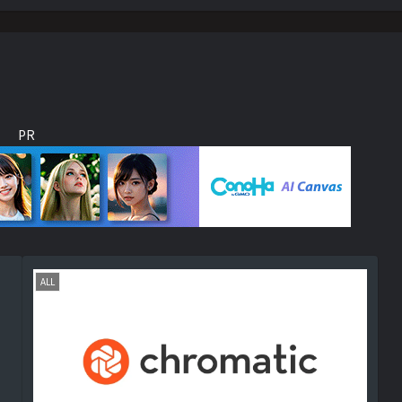
PR
ALL