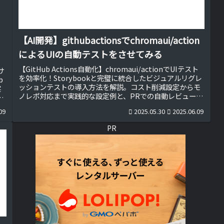
【AI開発】githubactionsでchromaui/action
によるUIの自動テストをさせてみる
【GitHub Actions自動化】chromaui/actionでUIテスト
サ
を効率化！Storybookと完璧に統合したビジュアルリグレ
b
ッションテストの導入方法を解説。コスト削減設定からモ
実
ノレポ対応まで実践的な設定例と、PRでの自動レビューフ
や
ローでデザイン品質向上を実現。フロントエンド開発者必
ー
09
2025.05.30
2025.06.09
見の無料UIテストツールです！
PR