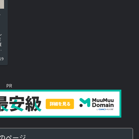
ナ
ん
ミ
厚
蔵
庭
19
PR
のページ