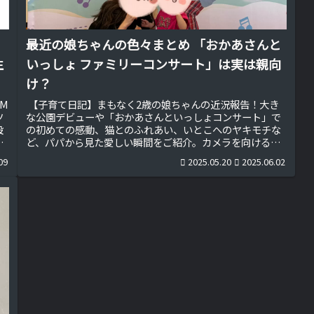
最近の娘ちゃんの色々まとめ 「おかあさんと
生
いっしょ ファミリーコンサート」は実は親向
け？
LM
【子育て日記】まもなく2歳の娘ちゃんの近況報告！大き
ツ
な公園デビューや「おかあさんといっしょコンサート」で
設
の初めての感動、猫とのふれあい、いとこへのヤキモチな
三
ど、パパから見た愛しい瞬間をご紹介。カメラを向けると
発
キメ顔をする姿や鯉のぼりを愛する様子など、成長記録と
09
2025.05.20
2025.06.02
して残したい子育ての幸せエピソード集です♪