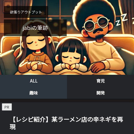
欲張りアウトプット
jabiの筆跡
ALL
育児
趣味
開発
PR
【レシピ紹介】某ラーメン店の辛ネギを再
現