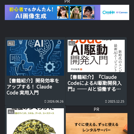
PR
ALL
ALL
【書籍紹介】『Claude
【書籍紹介】開発効率を
CodeによるAI駆動開発入
アップする！ Claude
門』── AIと協働する新
Code 実用入門
時代の開発スタイルを学
ぶ
2026.06.26
2025.12.25
PR
ALL