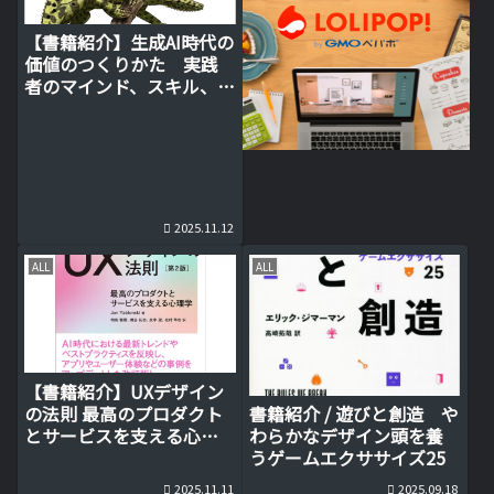
【書籍紹介】生成AI時代の
価値のつくりかた 実践
者のマインド、スキル、デ
ータ、ユースケース
2025.11.12
ALL
ALL
【書籍紹介】UXデザイン
の法則 最高のプロダクト
書籍紹介 / 遊びと創造 や
とサービスを支える心理
わらかなデザイン頭を養
学／ＪｏｎＹａｂｌｏｎ
うゲームエクササイズ25
ｓｋｉ／相島雅樹
2025.11.11
2025.09.18