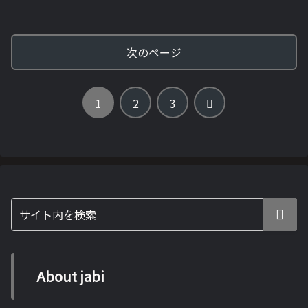
次のページ
次
1
2
3
へ
About jabi