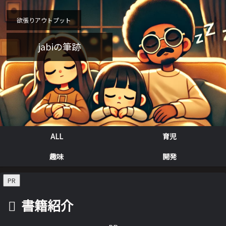
欲張りアウトプット
jabiの筆跡
ALL
育児
趣味
開発
PR
書籍紹介