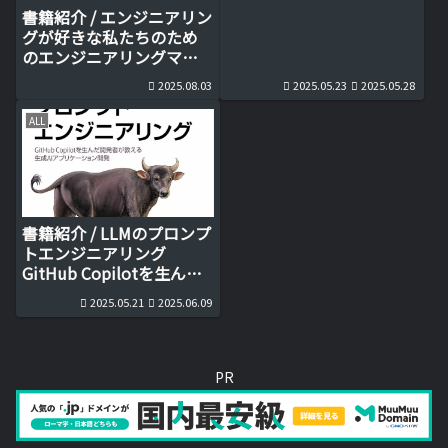
書籍紹介 / エンジニアリン
グが好きな私たちのため
のエンジニアリングマネ
ジャー入門
2025.08.03
2025.05.23
2025.05.28
ALL
書籍紹介 / LLMのプロンプ
トエンジニアリング
GitHub Copilotを生んだ
開発者が教える生成AIアプ
2025.05.21
2025.06.09
リケーション開発
PR