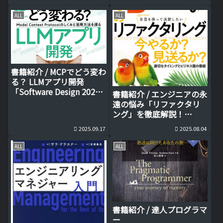
ALL
ALL
書籍紹介 / MCPでどう変わ
る？ LLMアプリ開発
「Software Design 2025
書籍紹介 / エンジニアの永
年 9月号」
遠の悩み「リファクタリ
ング」を徹底解説！
「Software Design 2025
2025.09.17
2025.08.04
年8月号」
ALL
ALL
書籍紹介 / 達人プログラマ
ー