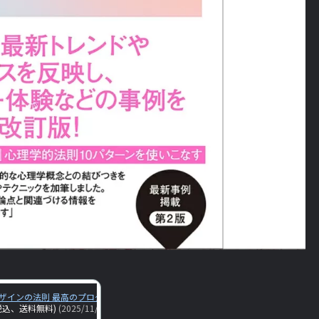
ザインの法則 最高のプロダクトとサービスを支える心理学／JonYablonski／相島
税込、送料無料)
(2025/11/7時点)