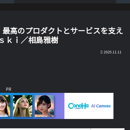
則 最高のプロダクトとサービスを支え
ｓｋｉ／相島雅樹
2025.11.11
PR