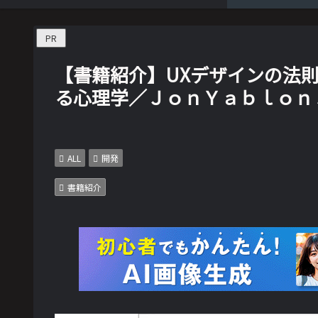
PR
【書籍紹介】UXデザインの法
る心理学／ＪｏｎＹａｂｌｏｎ
ALL
開発
書籍紹介