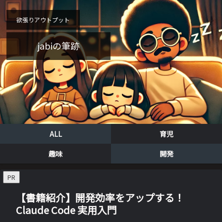
欲張りアウトプット
jabiの筆跡
ALL
育児
趣味
開発
PR
【書籍紹介】開発効率をアップする！
Claude Code 実用入門