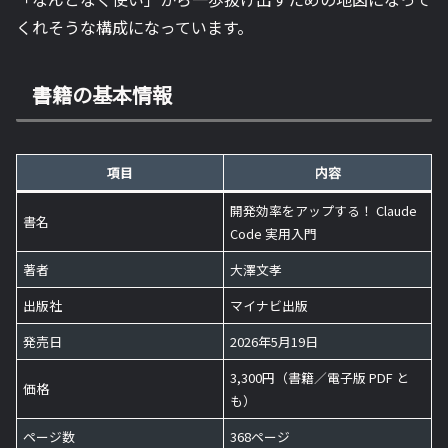
くれそうな構成になっています。
書籍の基本情報
項目
内容
開発効率をアップする！ Claude
書名
Code 実用入門
著者
大澤文孝
出版社
マイナビ出版
発売日
2026年5月19日
3,300円（書籍／電子版 PDF と
価格
も）
ページ数
368ページ