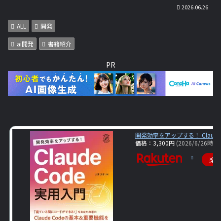
2026.06.26
ALL
開発
ai開発
書籍紹介
PR
開発効率をアップする！ Claude
価格：3,300円
(2026/6/26時点)
楽