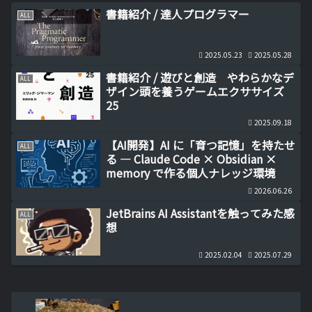
書籍紹介 / 達人プログラマー
ALL
2025.05.23
2025.05.28
書籍紹介 / 遊びと創造 やわらかなデ
ALL
ザイン頭を養うゲームエクササイズ
25
2025.09.18
【AI開発】AI に「育つ記憶」を持たせ
ALL
る ― Claude Code × Obsidian ×
memory で作る個人ナレッジ環境
2026.06.26
JetBrains AI Assistantを触ってみた感
ALL
想
2025.02.04
2025.07.29