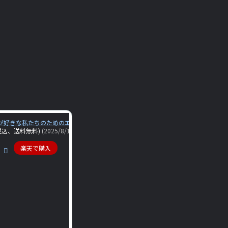
が好きな私たちのためのエンジニアリングマネジャー入門／サラ・ドラスナー／岩瀬義
税込、送料無料)
(2025/8/1時点)
楽天で購入