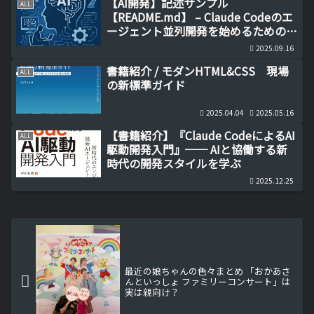
【AI開発】記述サンプル
ALL
【README.md】 – Claude Codeのエ
ージェント並列開発を始めるための準
備ガイド
2025.09.16
書籍紹介 / モダンHTML&CSS 現場
ALL
の新標準ガイド
2025.04.04
2025.05.16
【書籍紹介】『Claude CodeによるAI
ALL
駆動開発入門』── AIと協働する新
時代の開発スタイルを学ぶ
2025.12.25
最近の娘ちゃんの色々まとめ 「おかあさ
んといっしょ ファミリーコンサート」は
実は親向け？