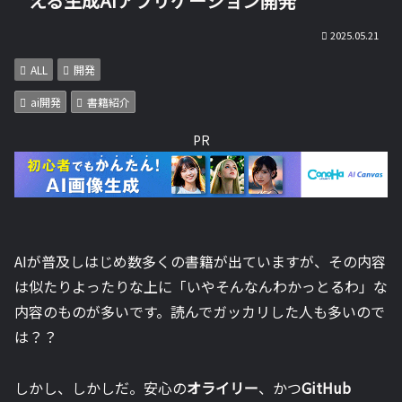
える生成AIアプリケーション開発
2025.05.21
ALL
開発
ai開発
書籍紹介
PR
AIが普及しはじめ数多くの書籍が出ていますが、その内容
は似たりよったりな上に「いやそんなんわかっとるわ」な
内容のものが多いです。読んでガッカリした人も多いので
は？？
しかし、しかしだ。安心の
オライリー
、かつ
GitHub