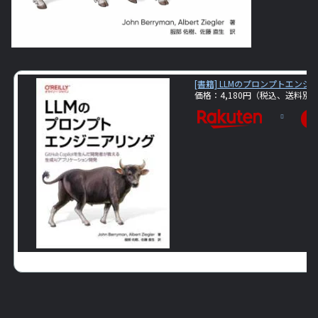
[書籍] LLMのプロンプトエン
価格：4,180円（税込、送料別)
楽