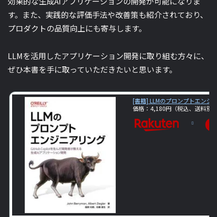
効果的な生成AIアプリケーションの開発が可能になりま
す。また、実践的な評価手法や改善策も紹介されており、
プロダクトの品質向上にも寄与します。
LLMを活用したアプリケーション開発に取り組む方々に、
ぜひ本書を手に取っていただきたいと思います。
[書籍] LLMのプロンプトエン
価格：4,180円（税込、送料別)
楽