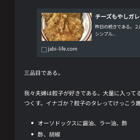
チーズもやしガレ
昨日の続きである。２
シンプル...
jabi-life.com
三品目である。
我々夫婦は餃子が好きである。大量に入って
つくす。イナゴか？餃子のタレってけっこう
オーソドックスに醤油、ラー油、酢
酢、胡椒