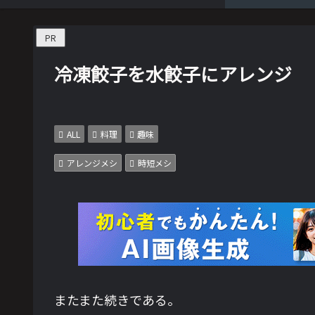
PR
冷凍餃子を水餃子にアレンジ
ALL
料理
趣味
アレンジメシ
時短メシ
またまた続きである。