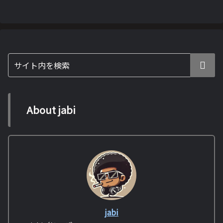
About jabi
jabi