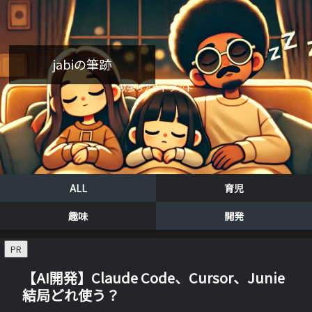
jabiの筆跡
欲張りアウトプット
ALL
育児
趣味
開発
PR
【AI開発】Claude Code、Cursor、Junie
結局どれ使う？