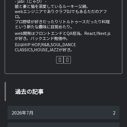
- jabi（じゃび） -
娘と妻と猫を溺愛しているルーキー父親。
webエンジニアでありクラブDJでもあるただのアフ
ロ。
プロ野球が好きだったりリトルトゥースだったり料理
という新たな趣味に目覚めたり。
web開発はフロントエンドとQA担当。React/Next.js
が好き。バックエンド勉強中。
DJはHIP HOP,R&B,SOUL,DANCE
CLASSICS,HOUSE,JAZZが好き。
過去の記事
2026年7月
2