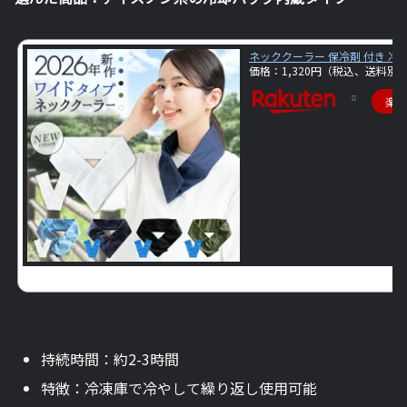
ネッククーラー 保冷剤 付き 冷感
価格：1,320円（税込、送料別)
楽
持続時間：約2-3時間
特徴：冷凍庫で冷やして繰り返し使用可能