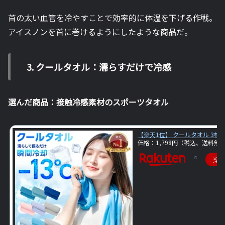
首の太い血管を冷やすことで効率的に体温を下げる作戦。
アイスノンを首に巻けるようにしたような商品だ。
3. クールタオル：濡らすだけで冷感
選んだ商品：接触冷感素材のスポーツタオル
【楽天1位】 クールタオル 3枚セ
価格：1,798円（税込、送料無料
楽