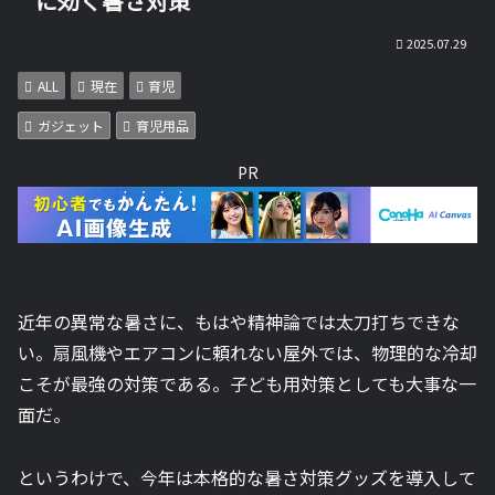
に効く暑さ対策
2025.07.29
ALL
現在
育児
ガジェット
育児用品
PR
近年の異常な暑さに、もはや精神論では太刀打ちできな
い。扇風機やエアコンに頼れない屋外では、物理的な冷却
こそが最強の対策である。子ども用対策としても大事な一
面だ。
というわけで、今年は本格的な暑さ対策グッズを導入して