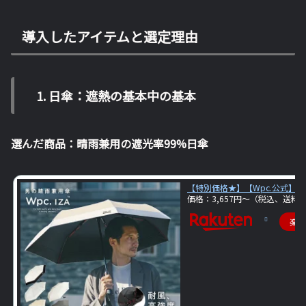
導入したアイテムと選定理由
1. 日傘：遮熱の基本中の基本
選んだ商品：晴雨兼用の遮光率99%日傘
【特別価格★】【Wpc.公式】 折り
価格：3,657円～（税込、送料別
楽