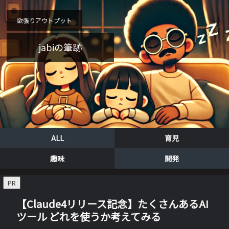
欲張りアウトプット
jabiの筆跡
ALL
育児
趣味
開発
PR
【Claude4リリース記念】たくさんあるAI
ツール どれを使うか考えてみる