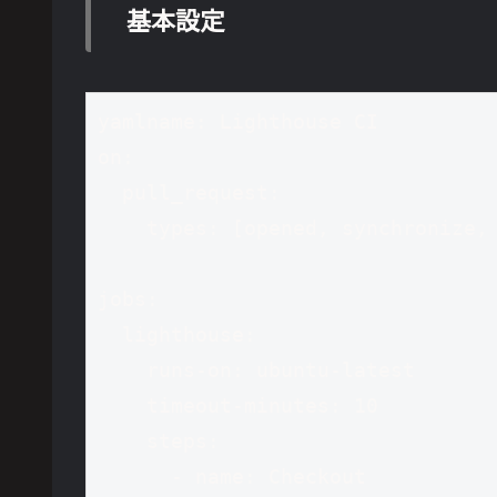
基本設定
yaml
name: Lighthouse CI

on:

  pull_request:

    types: [opened, synchronize, reopened]

jobs:

  lighthouse:

    runs-on: ubuntu-latest

    timeout-minutes: 10

    steps:

      - name: Checkout
