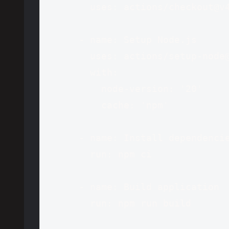
        uses: actions/checkout@v4

      - name: Setup Node.js

        uses: actions/setup-node@v4

        with:

          node-version: '20'

          cache: 'npm'

      - name: Install dependencies

        run: npm ci

      - name: Build application

        run: npm run build
