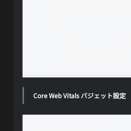
      - name: Audit URLs using Lighthouse

        uses: treosh/lighthouse-ci-action@v9

        with:

          urls: |

            http://localhost:3000

            http://localhost:3000/about

          uploadArtifacts: true

          temporaryPublicStora
Core Web Vitals バジェット設定
javascript
// lighthouserc.js