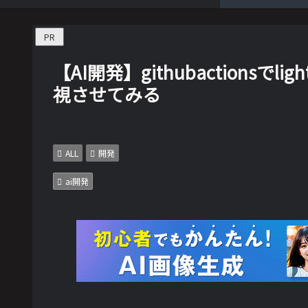
PR
【AI開発】githubactionsでli
視させてみる
ALL
開発
ai開発