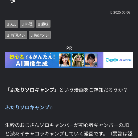
タ
2025.05.06
ALL
料理
趣味
再現メシ
時短メシ
PR
「ふたりソロキャンプ」
という漫画をご存知だろうか？
ふたりソロキャンプ
生粋のおじさんソロキャンパーが初心者キャンパーのJD
と渋々イチャコラキャンプしていく漫画です。（異論は認