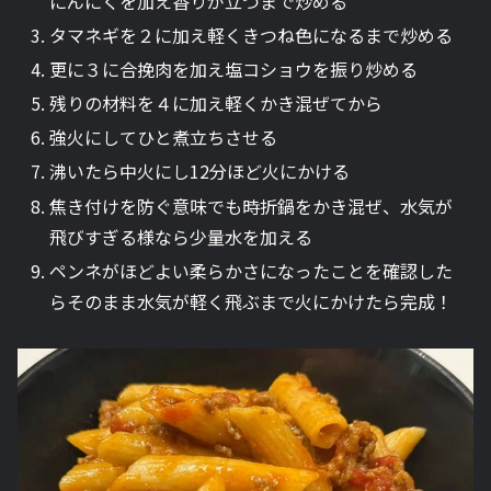
にんにくを加え香りが立つまで炒める
タマネギを２に加え軽くきつね色になるまで炒める
更に３に合挽肉を加え塩コショウを振り炒める
残りの材料を４に加え軽くかき混ぜてから
強火にしてひと煮立ちさせる
沸いたら中火にし12分ほど火にかける
焦き付けを防ぐ意味でも時折鍋をかき混ぜ、水気が
飛びすぎる様なら少量水を加える
ペンネがほどよい柔らかさになったことを確認した
らそのまま水気が軽く飛ぶまで火にかけたら完成！