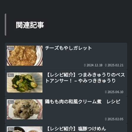
関連記事
チーズもやしガレット
ALL
2024.12.18
2025.02.21
【レシピ紹介】つまみきゅうりのベス
ALL
トアンサー！ – やみつききゅうり
2025.06.10
鶏もも肉の和風クリーム煮 レシピ
ALL
2025.02.05
【レシピ紹介】塩豚つけめん
ALL