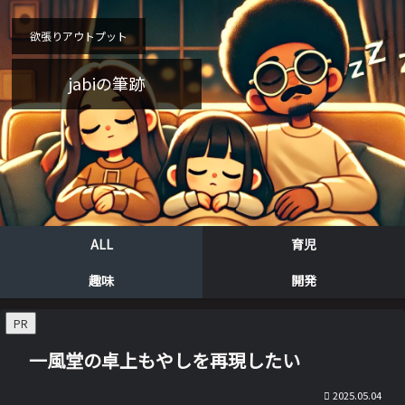
欲張りアウトプット
jabiの筆跡
ALL
育児
趣味
開発
PR
一風堂の卓上もやしを再現したい
2025.05.04