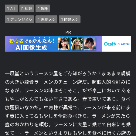
ALL
料理
趣味
アレンジメシ
再現メシ
時短メシ
PR
一風堂というラーメン屋をご存知だろうか？まぁまぁ規模
の大きい豚骨ラーメンのチェーン店だ。超個人的な好みに
なるが、ラーメンの味はそこそこ。だが卓上においてある
もやしがとんでもない旨さである。壺で置いてあり、食べ
放題扱いなのだ。中毒性が異常で、ラーメンが来る前にま
ず壺に入ってるもやしを全部食べきり、ラーメンが来たら
壺のおかわりを頼む。ラーメンに大量に乗せて白米にも乗
せて…。ラーメンというよりはもやしを食べに行くお店の