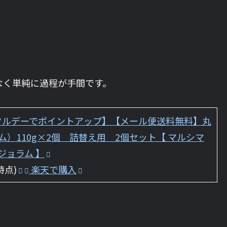
なく単純に過程が手間です。
ダフルデーでポイントアップ】【メール便送料無料】丸
）110g×2個 詰替え用 2個セット【 マルシマ
ジョラム 】
時点)
楽天で購入