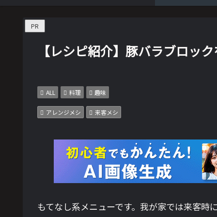
PR
【レシピ紹介】豚バラブロック
ALL
料理
趣味
アレンジメシ
来客メシ
もてなし系メニューです。我が家では来客時