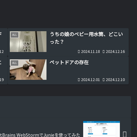
ド
うちの娘のベビー用水筒、どこい
ALL
った？
12
2024.11.18
2024.12.16
と
ペットドアの存在
ALL
19
2024.12.01
2024.12.10
tBrains WebStormでJunieを使ってみた