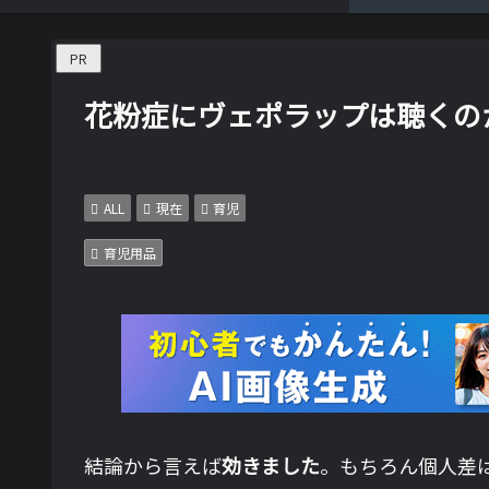
PR
花粉症にヴェポラップは聴くの
ALL
現在
育児
育児用品
結論から言えば
効きました
。もちろん個人差