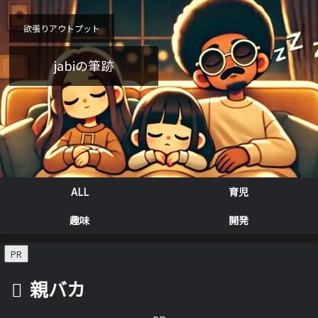
欲張りアウトプット
jabiの筆跡
ALL
育児
趣味
開発
PR
親バカ