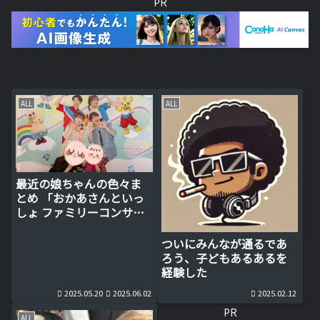
PR
ALL
ALL
最近の娘ちゃんの色々ま
とめ 「おかあさんといっ
しょ ファミリーコンサー
ト」は実は親向け？
ついにみんなが通るであ
ろう、子どもあるあるを
経験した
2025.05.20
2025.06.02
2025.02.12
PR
ALL