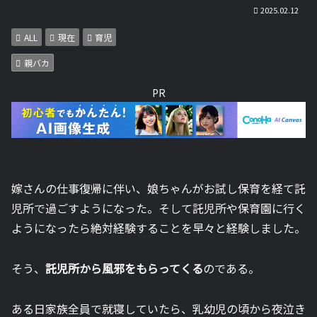
2025.02.12
ALL
現在
育児
親バカ
PR
嫁さんの仕事復帰に伴い、娘ちゃんがお試し保育を経て託
児所で過ごすようになった。そして託児所や保育園に行く
ようになったら絶対経験することを早々と経験しました。
そう、
託児所から風邪をもらってくる
のである。
ある日家族全員で就寝していたら、乳幼児の頃から夜泣き