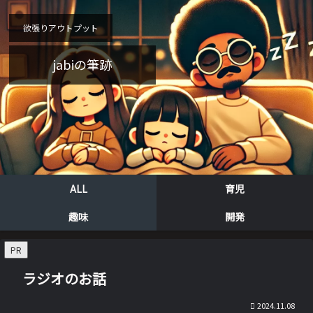
欲張りアウトプット
jabiの筆跡
ALL
育児
趣味
開発
PR
ラジオのお話
2024.11.08