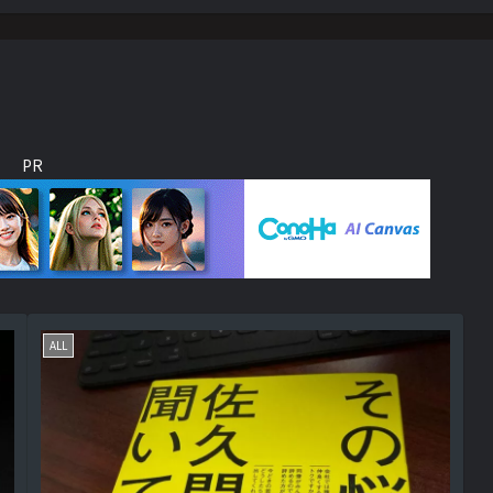
PR
ALL