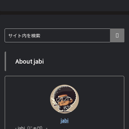
About jabi
jabi
- jabi（じゃび） -