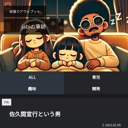
欲張りアウトプット
jabiの筆跡
ALL
育児
趣味
開発
PR
佐久間宣行という男
2025.02.09