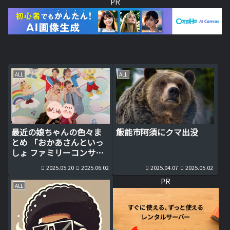
PR
ALL
ALL
最近の娘ちゃんの色々ま
飯能市阿須にクマ出没
とめ 「おかあさんといっ
しょ ファミリーコンサー
ト」は実は親向け？
2025.05.20
2025.06.02
2025.04.07
2025.05.02
PR
ALL