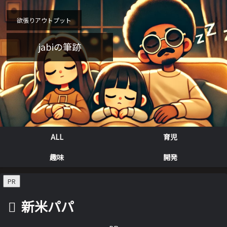
欲張りアウトプット
jabiの筆跡
ALL
育児
趣味
開発
PR
新米パパ