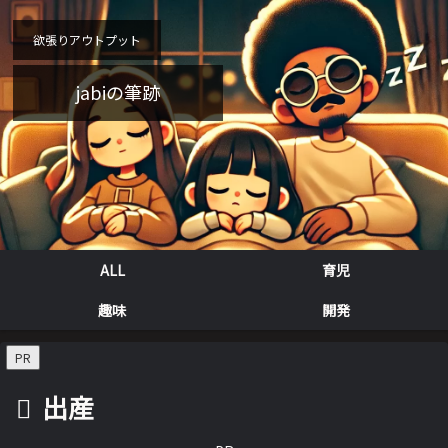
欲張りアウトプット
jabiの筆跡
ALL
育児
趣味
開発
PR
出産