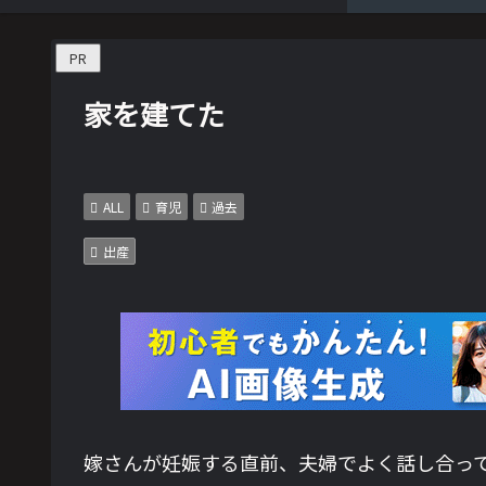
PR
家を建てた
ALL
育児
過去
出産
嫁さんが妊娠する直前、夫婦でよく話し合っ