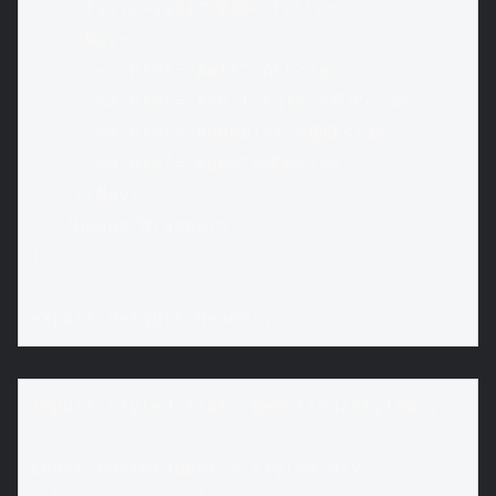
    <Title>jabiの筆跡</Title>

    <Nav>

      <a href="#all">ALL</a>

      <a href="#childcare">育児</a>

      <a href="#hobbies">趣味</a>

      <a href="#dev">開発</a>

    </Nav>

  </HeaderWrapper>

);

import styled from '@emotion/styled';

const PostWrapper = styled.div`
