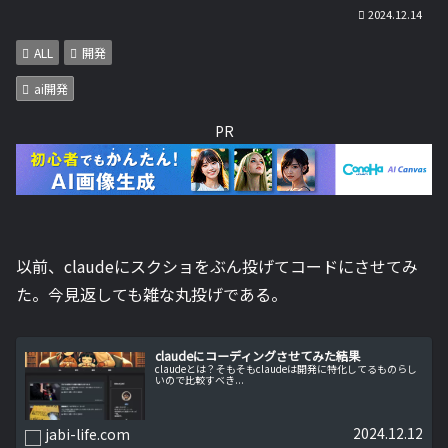
2024.12.14
ALL
開発
ai開発
PR
以前、claudeにスクショをぶん投げてコードにさせてみ
た。今見返しても雑な丸投げである。
claudeにコーディングさせてみた結果
claudeとは？そもそもclaudeは開発に特化してるものらし
いので比較すべき...
2024.12.12
jabi-life.com