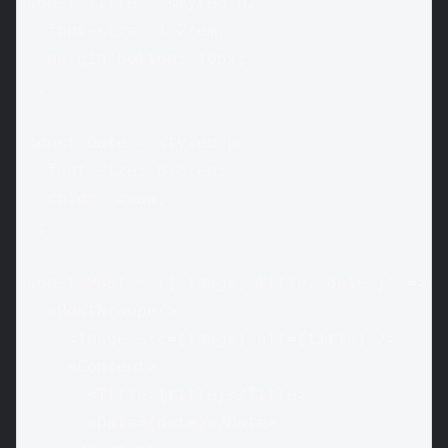
const Title = styled.h2`

  font-size: 1.2rem;

  margin-bottom: 10px;

`;

const Date = styled.p`

  font-size: 0.8rem;

  color: #aaa;

`;

const Post = ({ image, title, date }) => (

  <PostWrapper>

    <Image src={image} alt={title} />

    <Content>

      <Title>{title}</Title>

      <Date>{date}</Date>
