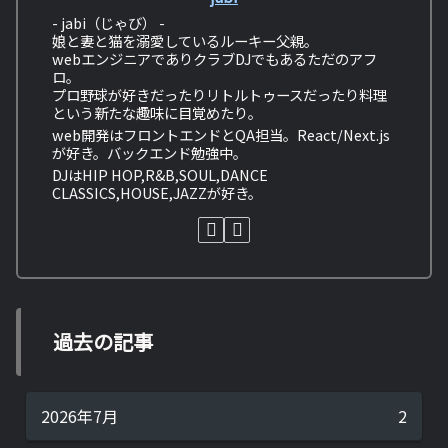
- jabi（じゃび） -
娘と妻と猫を溺愛しているルーキー父親。
webエンジニアでありクラブDJでもあるただのアフ
ロ。
プロ野球が好きだったりリトルトゥースだったり料理
という新たな趣味に目覚めたり。
web開発はフロントエンドとQA担当。React/Next.js
が好き。バックエンド勉強中。
DJはHIP HOP,R&B,SOUL,DANCE
CLASSICS,HOUSE,JAZZが好き。
過去の記事
2026年7月
2