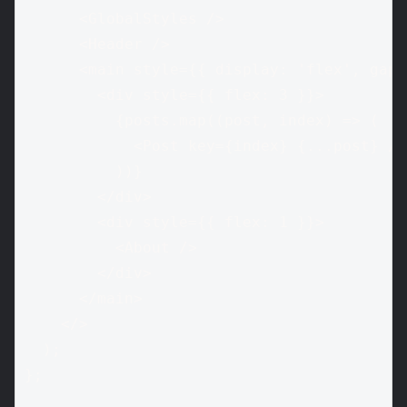
      <GlobalStyles />

      <Header />

      <main style={{ display: 'flex', gap:
        <div style={{ flex: 3 }}>

          {posts.map((post, index) => (

            <Post key={index} {...post} />

          ))}

        </div>

        <div style={{ flex: 1 }}>

          <About />

        </div>

      </main>

    </>

  );

};
