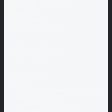
  border-radius: 50%;

  width: 80px;

  height: 80px;

  margin-bottom: 10px;

`;

const Name = styled.h3`

  font-size: 1rem;

`;

const About = () => (

  <Sidebar>

    <Avatar src="/avatar.png" alt="jabi" />
    <Name>jabi</Name>

    <p>DJするリトルトゥース。</p>

    <p>娘溺愛中。</p>
