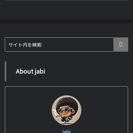
About jabi
jabi