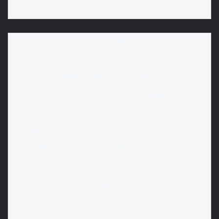
import styled from '@emotion/styled';

const HeaderWrapper = styled.div`

  display: flex;

  justify-content: space-between;

  align-items: center;

  padding: 20px;

  background-color: #282828;

`;

const Title = styled.h1`

  font-size: 1.5rem;

`;
