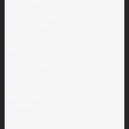
  background-color: #333;

  border-radius: 10px;

  overflow: hidden;

  margin: 10px 0;

`;

const Image = styled.img`

  width: 100%;

  height: 200px;

  object-fit: cover;

`;

const Content = styled.div`

  padding: 20px;

`;
