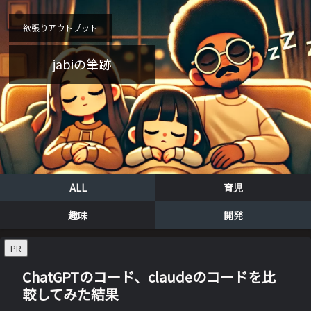
欲張りアウトプット
jabiの筆跡
ALL
育児
趣味
開発
PR
ChatGPTのコード、claudeのコードを比
較してみた結果