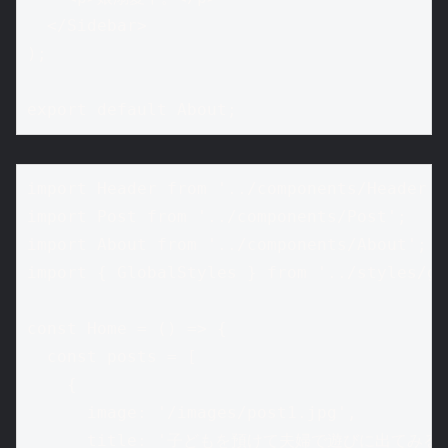
  </Sidebar>

);

export default About;
import Header from '../components/Header';

import Post from '../components/Post';

import About from '../components/About';

import { GlobalStyles } from '../styles/gl
const Home = () => {

  const posts = [

    {

      image: '/images/post1.jpg',

      title: '子どもを預けて夫婦で遊びに出てみる',