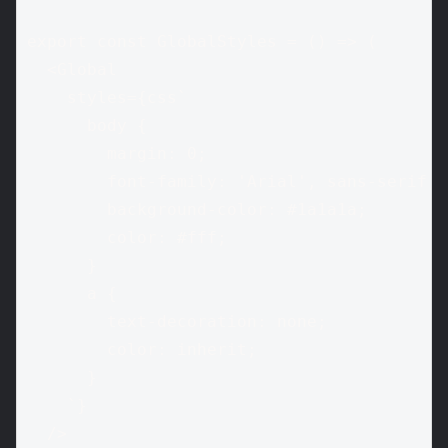
export const GlobalStyles = () => (

  <Global

    styles={css`

      body {

        margin: 0;

        font-family: 'Arial', sans-serif;

        background-color: #1a1a1a;

        color: #fff;

      }

      a {

        text-decoration: none;

        color: inherit;

      }

    `}

  />
