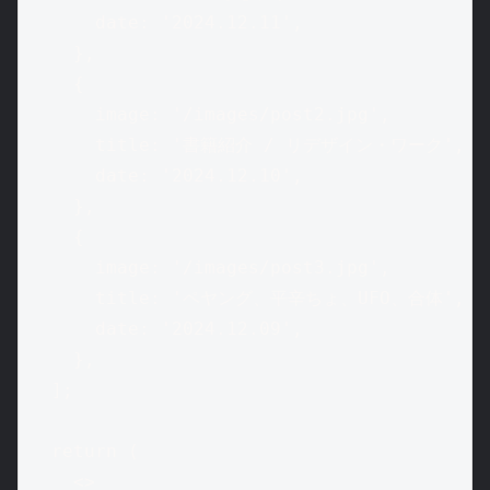
      date: '2024.12.11',

    },

    {

      image: '/images/post2.jpg',

      title: '書籍紹介 / リデザイン・ワーク',

      date: '2024.12.10',

    },

    {

      image: '/images/post3.jpg',

      title: 'ペヤング、平辛ちょ、UFO、合体',

      date: '2024.12.09',

    },

  ];

  return (

    <>
