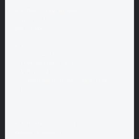
const Nav = styled.nav`

  display: flex;

  gap: 20px;

  a {

    color: #fff;

    font-weight: bold;

    &:hover {

      text-decoration: underline;

    }

  }

`;

const Header = () => (

  <HeaderWrapper>
