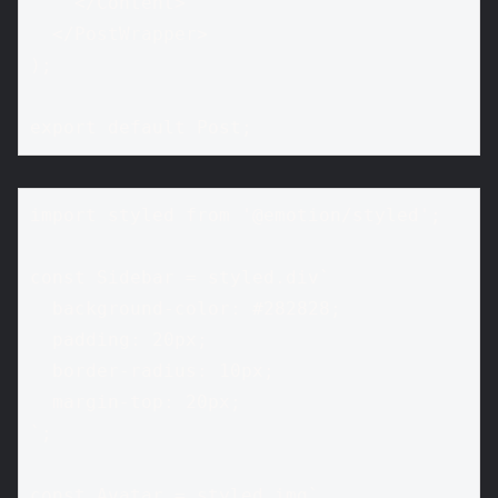
    </Content>

  </PostWrapper>

);

export default Post;
import styled from '@emotion/styled';

const Sidebar = styled.div`

  background-color: #282828;

  padding: 20px;

  border-radius: 10px;

  margin-top: 20px;

`;

const Avatar = styled.img`
