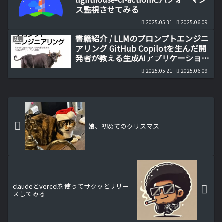
ス監視させてみる
2025.05.31
2025.06.09
書籍紹介 / LLMのプロンプトエンジニ
ALL
アリング GitHub Copilotを生んだ開
発者が教える生成AIアプリケーション
開発
2025.05.21
2025.06.09
娘、初めてのクリスマス
claudeとvercelを使ってサクッとリリー
スしてみる