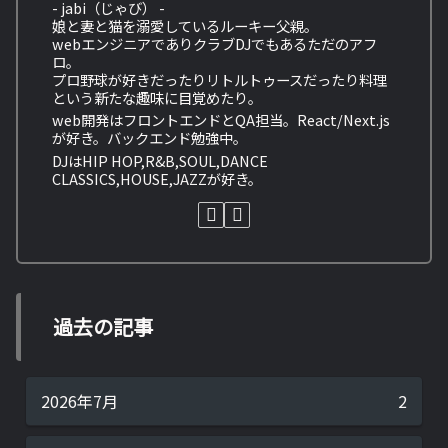
- jabi（じゃび） -
娘と妻と猫を溺愛しているルーキー父親。
webエンジニアでありクラブDJでもあるただのアフ
ロ。
プロ野球が好きだったりリトルトゥースだったり料理
という新たな趣味に目覚めたり。
web開発はフロントエンドとQA担当。React/Next.js
が好き。バックエンド勉強中。
DJはHIP HOP,R&B,SOUL,DANCE
CLASSICS,HOUSE,JAZZが好き。
過去の記事
2026年7月
2