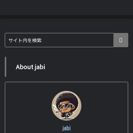
About jabi
jabi