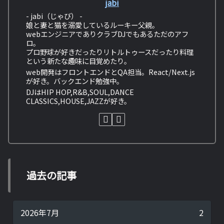
jabi
- jabi（じゃび） -
娘と妻と猫を溺愛しているルーキー父親。
webエンジニアでありクラブDJでもあるただのアフ
ロ。
プロ野球が好きだったりリトルトゥースだったり料理
という新たな趣味に目覚めたり。
web開発はフロントエンドとQA担当。React/Next.js
が好き。バックエンド勉強中。
DJはHIP HOP,R&B,SOUL,DANCE
CLASSICS,HOUSE,JAZZが好き。
過去の記事
2026年7月
2