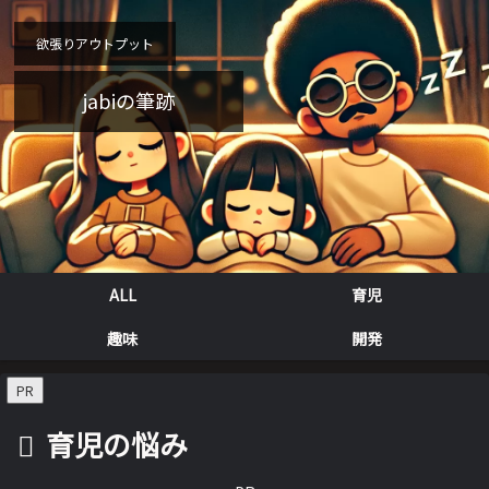
欲張りアウトプット
jabiの筆跡
ALL
育児
趣味
開発
PR
育児の悩み