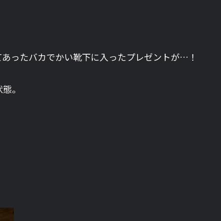
てあったバカでかい靴下に入ったプレゼントが…！
状態。
。