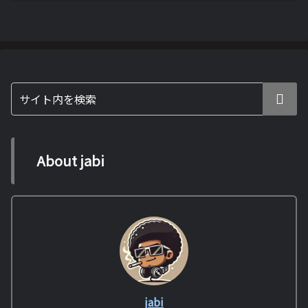
About jabi
jabi