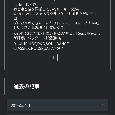
- jabi（じゃび） -
娘と妻と猫を溺愛しているルーキー父親。
webエンジニアでありクラブDJでもあるただのアフ
ロ。
プロ野球が好きだったりリトルトゥースだったり料理
という新たな趣味に目覚めたり。
web開発はフロントエンドとQA担当。React/Next.js
が好き。バックエンド勉強中。
DJはHIP HOP,R&B,SOUL,DANCE
CLASSICS,HOUSE,JAZZが好き。
過去の記事
2026年7月
2