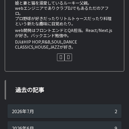
娘と妻と猫を溺愛しているルーキー父親。
webエンジニアでありクラブDJでもあるただのアフ
ロ。
プロ野球が好きだったりリトルトゥースだったり料理
という新たな趣味に目覚めたり。
web開発はフロントエンドとQA担当。React/Next.js
が好き。バックエンド勉強中。
DJはHIP HOP,R&B,SOUL,DANCE
CLASSICS,HOUSE,JAZZが好き。
過去の記事
2026年7月
2
2026年6月
9