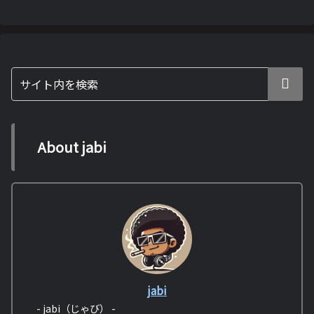
About jabi
jabi
- jabi（じゃび） -