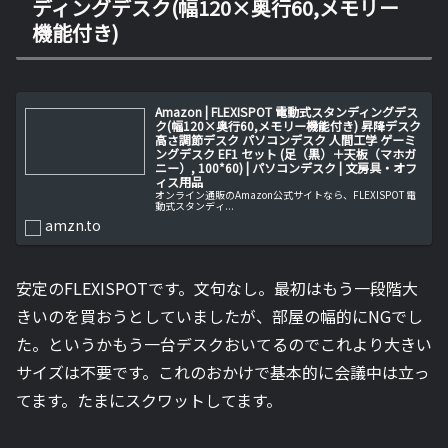
ディングデスク(幅120×奥行60,メモリー
機能付き)
Amazon | FLEXISPOT 電動式スタンディングデス
ク(幅120×奥行60,メモリー機能付き) 昇降デスク
高さ調節デスク パソコンデスク 人間工学 ゲーミ
ングデスク EF1 セット (足（黒）＋天板（マホガ
ニー）, 100*60) | パソコンデスク | 文房具・オフ
ィス用品
オンライン通販のAmazon公式サイトなら、FLEXISPOT 電
動式スタンディ...
amzn.to
安定のFLEXISPOTです。文句なし。最初はもう一段階大
きいのを買おうとしていましたが、部屋の幅的にNGでし
た。というかもう一台デスクおいてるのでこれより大きい
サイズは不要です。これのおかけで基本的に会議中は立っ
てます。たまにスクワットしてます。