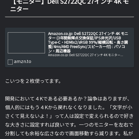
【モニター】Dell S2722QC 27インチ 4K モ
ニター
Amazon.co.jp: Dell S2722QC 27インチ 4K モニ
ター (3年間無輝点交換保証/IPS非光沢/USB
Type-C・HDMIx2/sRGB 99%/縦横回転・高さ調
整/4ms/AMD FreeSync/スピーカー付) : パソコ
ン・周辺機器
Amazon.co.jp: Dell S2722QC 27インチ 4K モニター...
amzn.to
こいつを２枚使ってます。
開発において４Kである必要あるか？論争はありますが、
個人的にはもう４Kから戻れなくなりました。「文字が小
さくて見えないよ！」って人は設定で変えられるので好き
な大きさに設定すれば良いです。一つのモニターを左右で
分割しても余裕な広さなので画面移動すら減ります。私が