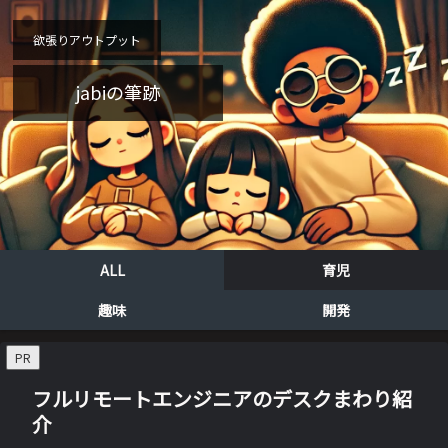
欲張りアウトプット
jabiの筆跡
ALL
育児
趣味
開発
PR
フルリモートエンジニアのデスクまわり紹
介